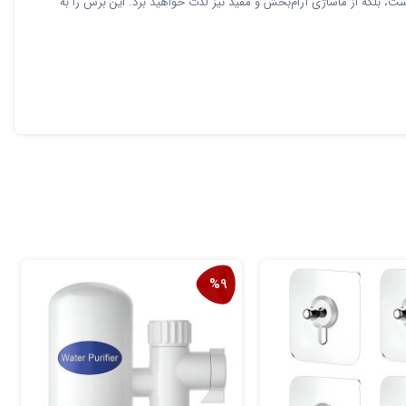
 بلکه از ماساژی آرام‌بخش و مفید نیز لذت خواهید برد. این برس را به
%9