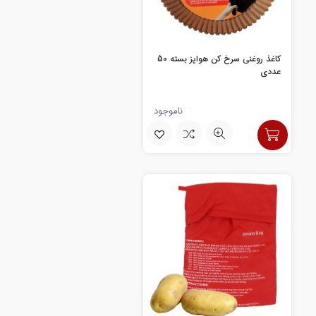
کاغذ روغنی سرخ کن هواپز بسته 50
عددی
ناموجود