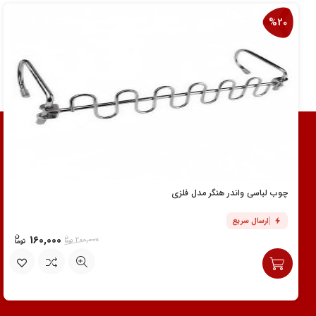
%20
چوب لباسی واندر هنگر مدل فلزی
ارسال سریع
160,000
200,000