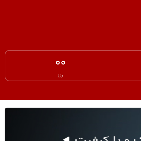
00
روز