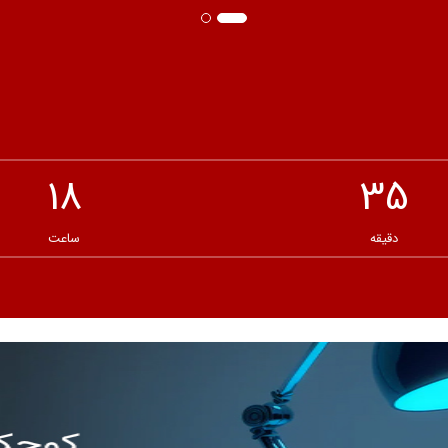
18
35
دقیقه
ساعت