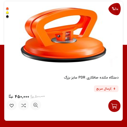
%10
دستگاه مکنده صافکاری PDR سایز بزرگ
ارسال سریع
450,000
500,000