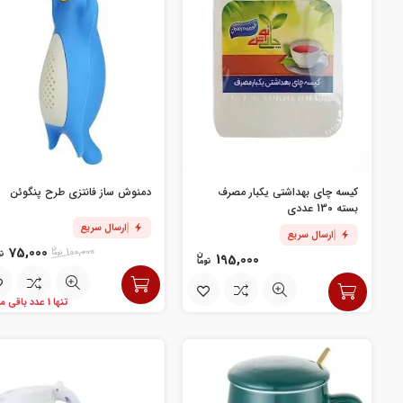
کیسه چای بهداشتی یکبار مصرف
دمنوش ساز فانتزی طرح پنگوئن
بسته 130 عددی
ارسال سریع
ارسال سریع
75,000
100,000
195,000
تنها 1 عدد باقی مانده