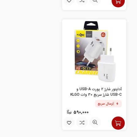
آداپتور شارژ 2 پورت USB-A و
USB-C شارژ سریع 30 وات KLGO
مدل PD-400
ارسال سریع
590,000