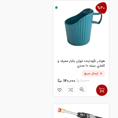
%30
هولدر نگهدارنده لیوان یکبار مصرف و
کاغذی بسته 10 عددی
ارسال سریع
140,000
200,000