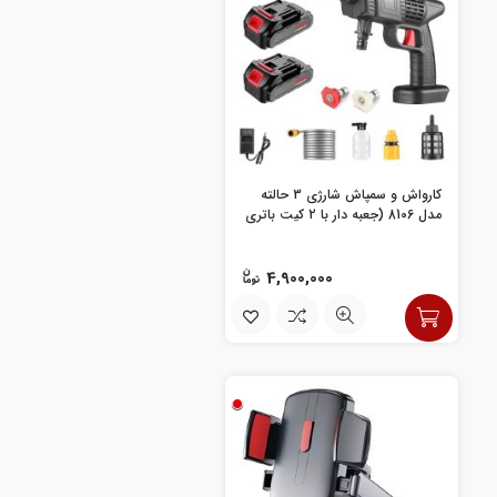
کارواش و سمپاش شارژی 3 حالته
مدل 8106 (جعبه دار با 2 کیت باتری
همراه)
4,900,000