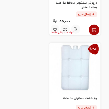
درپوش سیلیکونی محافظ غذا السا
بسته 6 عددی
ارسال سریع
185,000
تنها 1 عدد باقی مانده
%25
یخ خشک مسافرتی 10 ساعته
ارسال سریع