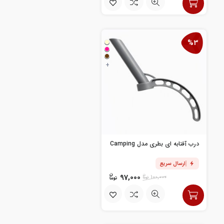
%3
+
درب آفتابه ای بطری مدل Camping
ارسال سریع
97,000
100,000