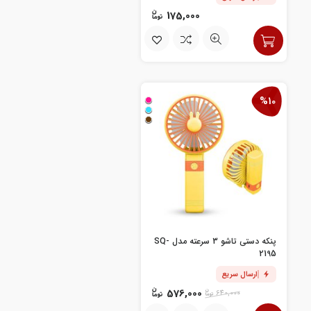
175,000
%10
پنکه دستی تاشو 3 سرعته مدل SQ-
2195
ارسال سریع
576,000
640,000