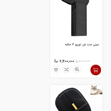
مینی جت فن توربو 3 حالته
2,400,000
3,000,000