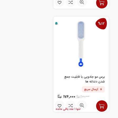
%12
برس مو جادویی با قابلیت جمع
شدن دندانه ها
ارسال سریع
176,000
200,000
تنها 1 عدد باقی مانده