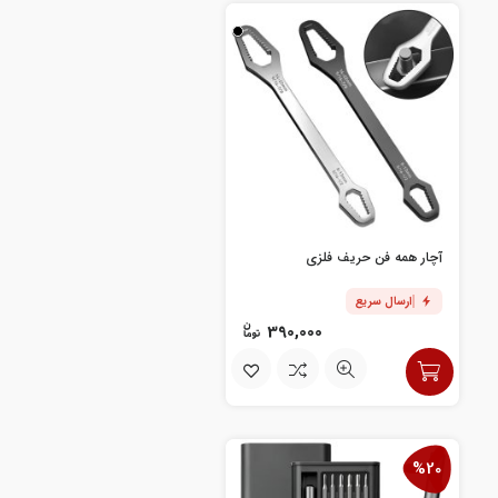
آچار همه فن حریف فلزی
ارسال سریع
390,000
%20