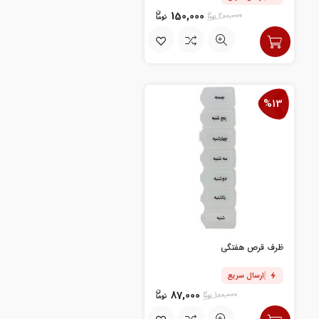
150,000
200,000
%13
ظرف قرص هفتگی
ارسال سریع
87,000
100,000