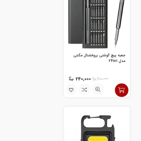
جعبه پیچ گوشتی پروفشنال مگنتی
مدل 24in1
240,000
300,000