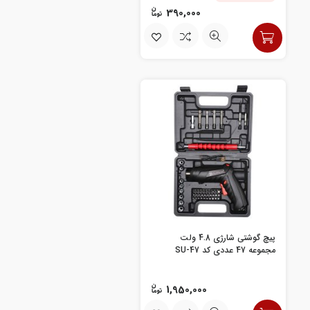
390,000
پیچ گوشتی شارژی 4.8 ولت
مجموعه 47 عددی کد SU-47
1,950,000