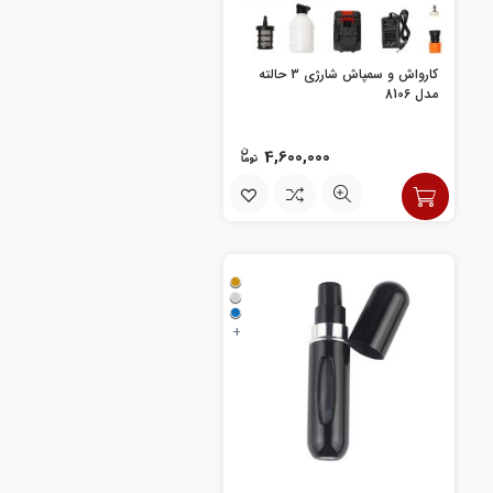
کارواش و سمپاش شارژی 3 حالته
مدل 8106
4,600,000
+