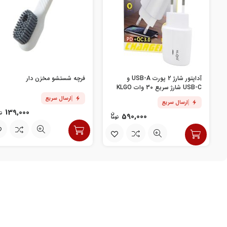
آداپتور شارژ 2 پورت USB-A و
فرچه شستشو مخزن دار
USB-C شارژ سریع 30 وات KLGO
مدل PD-400
ارسال سریع
ارسال سریع
139,000
590,000