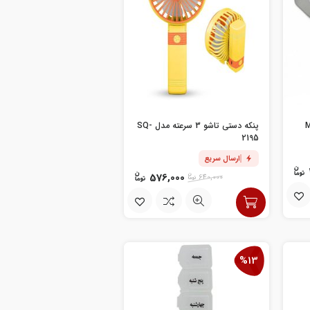
پنکه دستی تاشو 3 سرعته مدل SQ-
2195
ارسال سریع
576,000
640,000
%13