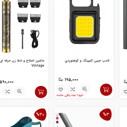
لامپ جیبی کمپینگ و کوهنوردی
ماشین اصلاح و خط زن حرفه ای
Vintage
195,000
590,000
تنها 1 عدد باقی مانده
%30
%3