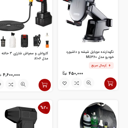
نگهدارنده موبایل شیشه و داشبورد
کارواش و سمپاش شارژی 3 حالته
خودرو مدل MU360
مدل 8106
ارسال سریع
450,000
4,600,000
%20