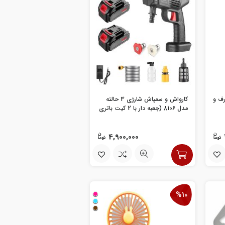
رف و
کارواش و سمپاش شارژی 3 حالته
مدل 8106 (جعبه دار با 2 کیت باتری
همراه)
4,900,000
%10