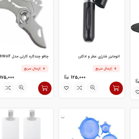
اتومایزر شارژی عطر و ادکلن
چاقو چندکاره کارتی مدل MrWolf
ارسال سریع
ارسال سریع
175,000
125,000