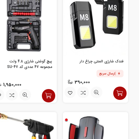
فندک شارژی المنتی چراغ دار
پیچ گوشتی شارژی 4.8 ولت
مجموعه 47 عددی کد SU-47
ارسال سریع
390,000
1,950,000