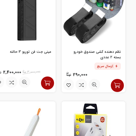
نظم دهنده کشی صندوق خودرو
مینی جت فن توربو 3 حالته
بسته 2 عددی
ارسال سریع
2,400,000
3,000,000
290,000