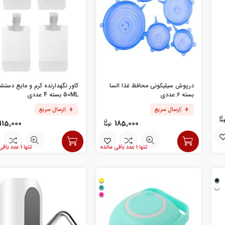
درپوش سیلیکونی محافظ غذا السا
کاور نگهدارنده کرم و مایع دستش
بسته 6 عددی
50ML بسته 4 عددی
ارسال سریع
ارسال سریع
115,000
185,000
تنها 1 عدد باقی مانده
تنها 1 عدد باقی مانده