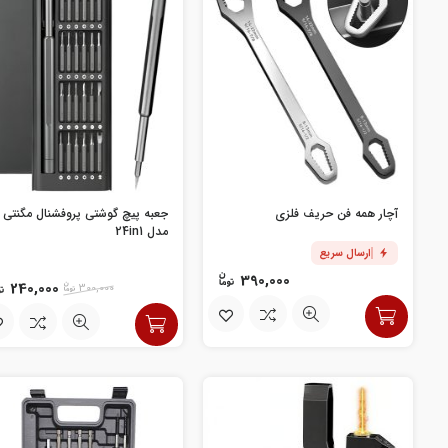
آچار همه فن حریف فلزی
جعبه پیچ گوشتی پروفشنال مگنتی
مدل 24in1
ارسال سریع
390,000
240,000
300,000