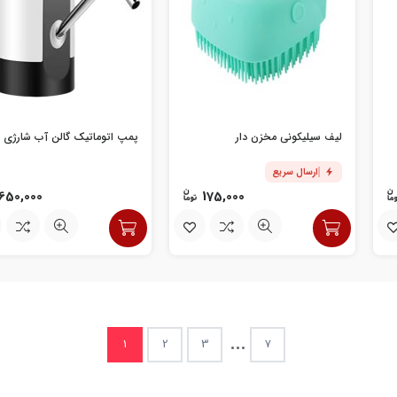
لیف سیلیکونی مخزن دار
پمپ اتوماتیک گالن آب شارژی
ارسال سریع
650,000
175,000
...
1
2
3
7