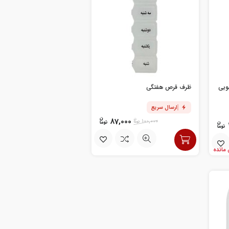
ویی
ظرف قرص هفتگی
ارسال سریع
87,000
100,000