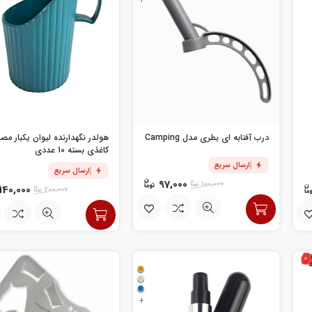
+
درب آفتابه ای بطری مدل Camping
هولدر نگهدارنده لیوان یکبار مص
کاغذی بسته 10 عددی
ارسال سریع
ارسال سریع
97,000
100,000
140,000
200,000
+