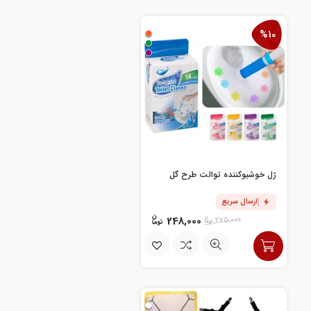
%10
+
ژل خوشبوکننده توالت طرح گل
ارسال سریع
248,000
275,000