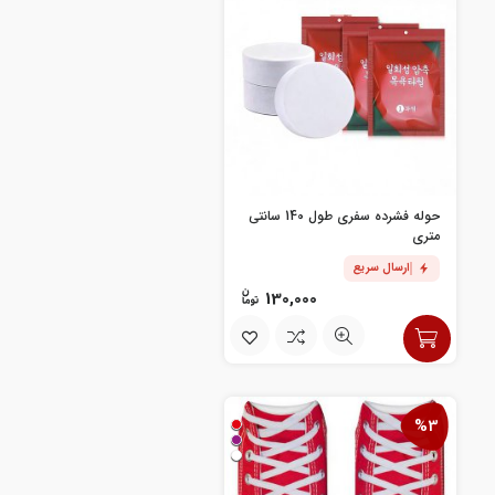
حوله فشرده سفری طول 140 سانتی
متری
ارسال سریع
130,000
%3