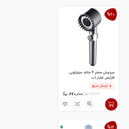
%20
سردوش حمام 4 حالته سیلیکونی
افزایش فشار آب
ارسال سریع
620,000
775,000
%12