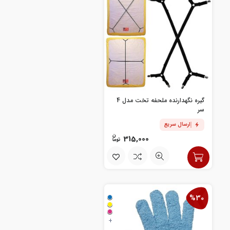
گیره نگهدارنده ملحفه تخت مدل 4
سر
ارسال سریع
315,000
%30
+