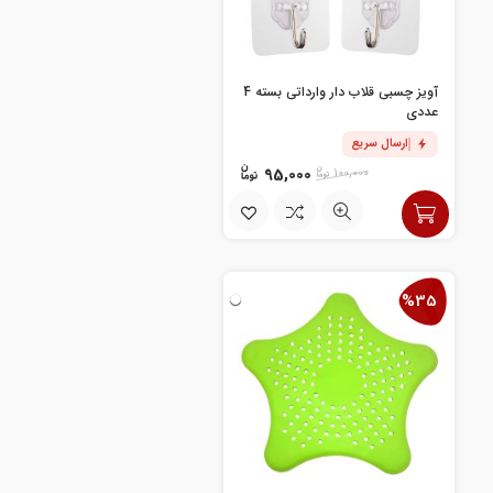
آویز چسبی قلاب دار وارداتی بسته 4
عددی
ارسال سریع
95,000
100,000
%35