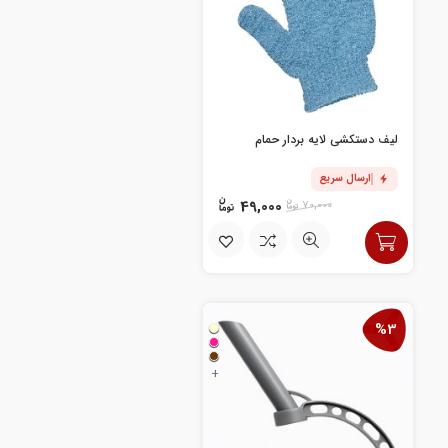
لیف دستکشی لایه بردار حمام
ارسال سریع
49,000
70,000
%3
+