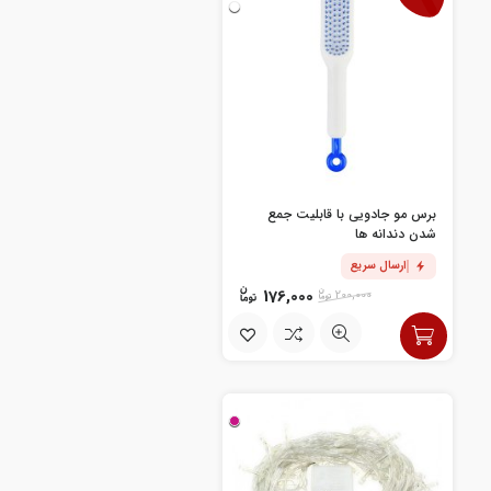
برس مو جادویی با قابلیت جمع
شدن دندانه ها
ارسال سریع
176,000
200,000