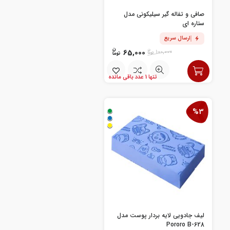
صافی و تفاله گیر سیلیکونی مدل
ستاره ای
ارسال سریع
65,000
100,000
تنها 1 عدد باقی مانده
%3
لیف جادویی لایه بردار پوست مدل
Pororo B-628