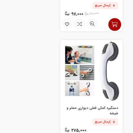
ارسال سریع
97,000
100,000
دستگیره کمکی قفلی دیواری حمام و
شیشه
ارسال سریع
275,000