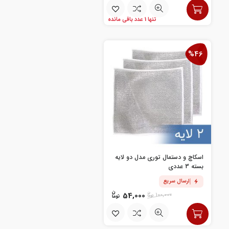
تنها 1 عدد باقی مانده
%46
اسکاچ و دستمال توری مدل دو لایه
بسته 3 عددی
ارسال سریع
54,000
100,000