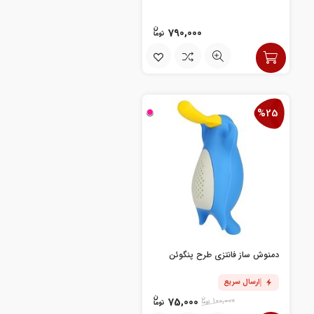
790,000
%25
دمنوش ساز فانتزی طرح پنگوئن
ارسال سریع
75,000
100,000