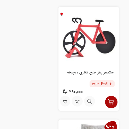
اسلایسر پیتزا طرح فانتزی دوچرخه
ارسال سریع
290,000
%25