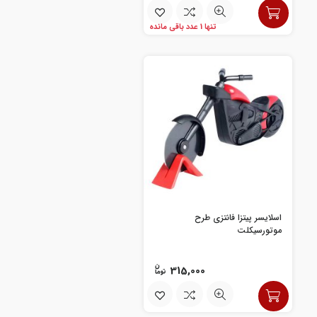
تنها 1 عدد باقی مانده
اسلایسر پیتزا فانتزی طرح
موتورسیکلت
315,000