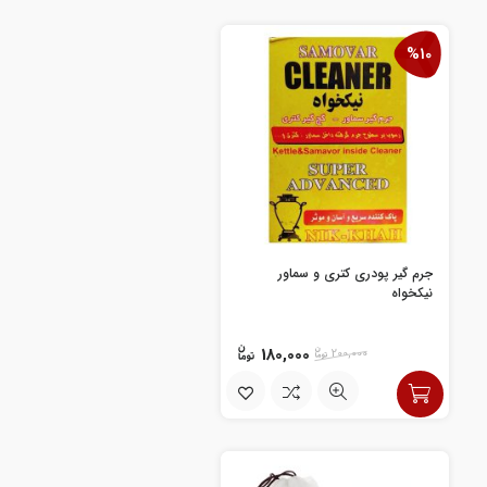
%10
جرم گیر پودری کتری و سماور
نیکخواه
180,000
200,000