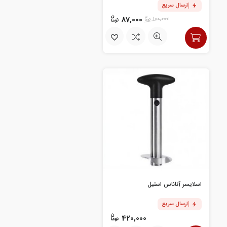
ارسال سریع
87,000
100,000
اسلایسر آناناس استیل
ارسال سریع
420,000