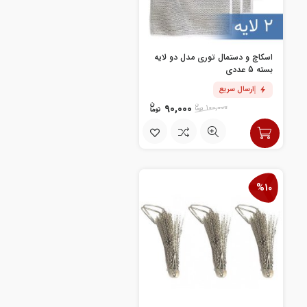
اسکاچ و دستمال توری مدل دو لایه
بسته 5 عددی
ارسال سریع
90,000
100,000
%10