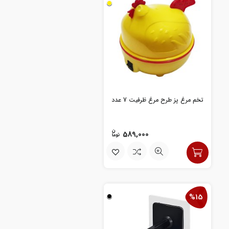
تخم مرغ پز طرح مرغ ظرفیت 7 عدد
589,000
%15