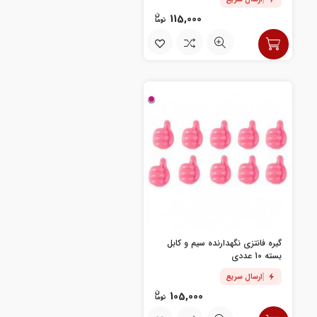
115,000
گیره فانتزی نگهدارنده سیم و کابل
بسته 10 عددی
ارسال سریع
105,000