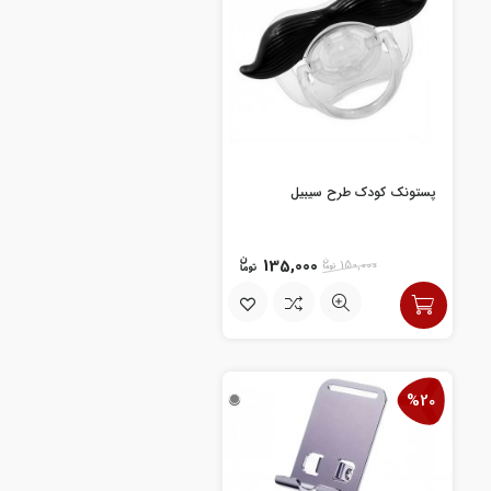
پستونک کودک طرح سیبیل
135,000
150,000
%20