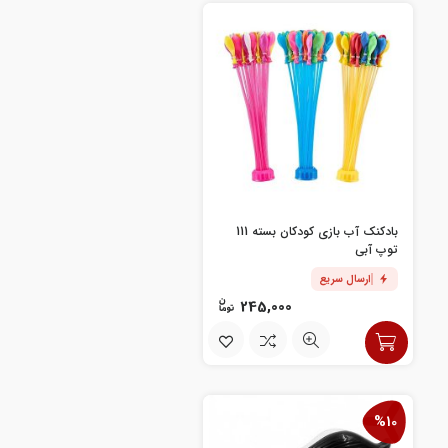
بادکنک آب بازی کودکان بسته 111
توپ آبی
ارسال سریع
245,000
%10