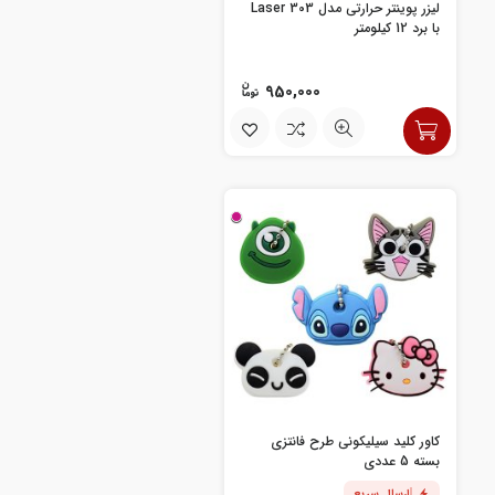
لیزر پوینتر حرارتی مدل Laser 303
با برد 12 کیلومتر
950,000
کاور کلید سیلیکونی طرح فانتزی
بسته 5 عددی
ارسال سریع