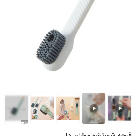
+4
فرچه شستشو مخزن دار