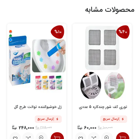
محصولات مشابه
%10
%40
توری کف شور چندکاره 5 عددی
ژل خوشبوکننده توالت طرح گل
ارسال سریع
ارسال سریع
248,000
60,000
275,000
100,000