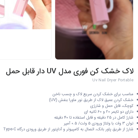
لاک خشک کن فوری مدل UV دار قابل حمل
Uv Nail Dryer Portable
مناسب برای خشک کردن سریع لاک و چسب ناخن
خشک کردن عمیق لاک از طریق نور ماورا بنفش (UV)
کوچک، قابل حمل و شارژی
دارای دو تایمر 20 و 60 ثانیه ای
شارژ کامل در 25 دقیقه و قابل استفاده تا 40 دقیقه
توان 3 وات با ولتاژ ورودی 5 ولت/ 0.5 آمپر
شارژ از طریق پاور بانک، اتصال به کامپیوتر و آداپتور از طریق ورودی درگاه Type-C