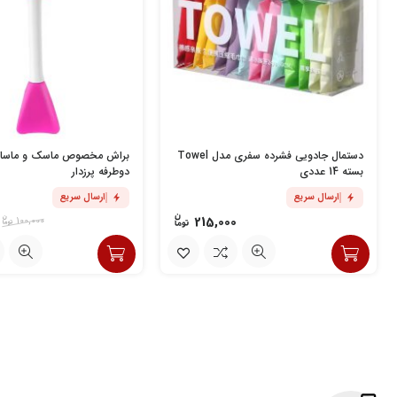
دستمال جادویی فشرده سفری مدل Towel
براش مخصوص ماسک و ماساژ 
بسته 14 عددی
دوطرفه پرزدار
ارسال سریع
ارسال سریع
215,000
100,000