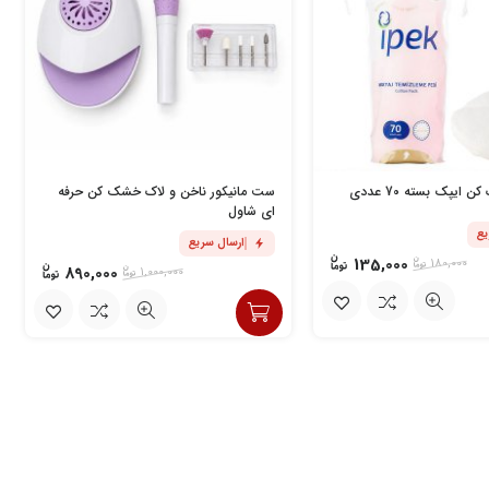
 ایپک بسته 70 عددی
ست مانیکور ناخن و لاک خشک کن حرفه
ای شاول
یع
ارسال سریع
135,000
180,000
890,000
1,000,000