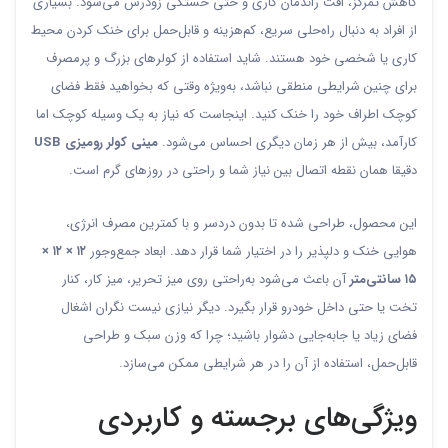
کاهش تمرکز، افت راندمان کاری و حتی خستگی زودرس می‌شود. بسیاری
از افراد به دنبال راه‌حلی سریع، کم‌هزینه و قابل‌حمل برای خنک کردن محیط
کاری یا شخصی خود هستند. شاید استفاده از کولرهای بزرگ و پرمصرف
برای چنین شرایطی منطقی نباشد، به‌ویژه وقتی که بخواهید فقط فضای
کوچک اطراف خود را خنک کنید. اینجاست که نیاز به یک وسیله کوچک اما
کارآمد، بیش از هر زمان دیگری احساس می‌شود.
مینی کولر رومیزی USB
دقیقا همان نقطه اتصال بین نیاز شما و راحتی در روزهای گرم است.
این محصول، طراحی شده تا بدون دردسر و با کمترین مصرف انرژی،
هوایی خنک و دلپذیر را در اختیار شما قرار دهد. ابعاد جمع‌وجور
۱۲ × ۱۲ ×
۱۵ سانتی‌متر
آن باعث می‌شود به‌راحتی روی میز تحریر، میز کار، کنار
تخت یا حتی داخل خودرو قرار بگیرد. دیگر نیازی نیست نگران اشغال
فضای زیاد یا جابه‌جایی دشوار باشید؛ چرا که وزن سبک و طراحی
قابل‌حمل، استفاده از آن را در هر شرایطی ممکن می‌سازد.
ویژگی‌های برجسته و کاربردی