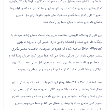
ناخوشایند کفش همه وسایل دیگه رو هم تحت تأثیر بذاره؟ یا مثلا بخواین
کفش‌هاتون رو بدون دغدغه در چمدان بذارین اما نگران لک شدن لباس‌ها
باشین؟ کاور کفش باشگاه و مسافرت مای هوم، دقیقاً برای حل همین
مشکل طراحی شده تا خیال شما رو راحت کنه!
این کاور فوق‌العاده کاربردی، مناسب برای یک جفت کفش زنانه، مردانه یا
بچگانه طراحی شده و انعطاف بالایی داره. جنس آن از پارچه
نانوون
(Non-Woven)
ساخته شده که علاوه بر مقاومت، خاصیت تنفس‌پذیری
بسیار خوبی داره. این ویژگی باعث می‌شه هوا درون کاور جریان پیدا کنه و
از ایجاد بوی نامطبوع جلوگیری بشه. به همین دلیل حتی بعد از یک روز
طولانی در باشگاه یا سفر، کفش‌هاتون تازه و بدون بو باقی می‌مونه.
ابعاد استاندارد
۳۰ × ۳۵ سانتی‌متر
این کاور باعث شده که به‌راحتی برای
انواع کفش‌ها قابل استفاده باشه، چه کتانی اسپرت، چه کفش رسمی یا
حتی کفش بچگانه. علاوه بر این، به‌دلیل طراحی سبک و کم‌حجم، فضای
بسیار کمی داخل ساک یا چمدان اشغال می‌کنه و شما می‌تونین بدون
نگرانی، کفش‌هاتون رو همراه داشته باشین.