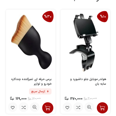
%30
%10
هولدر موبایل جلو داشبورد و
برس حرفه ای تمیزکننده چندکاره
سایه بان
خودرو و لوازم
ارسال سریع
119,000
270,000
170,000
300,000