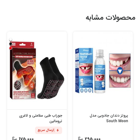
محصولات مشابه
پروتز دندان جادویی مدل
جوراب طبی سلامتی و لاغری
South Moon
ترومالین
ارسال سریع
175,000
295,000