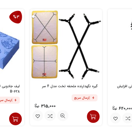
%3
یلیکونی افزایش
گیره نگهدارنده ملحفه تخت مدل 4 سر
B-628
ارسال سریع
ارسال سر
315,000
620,00