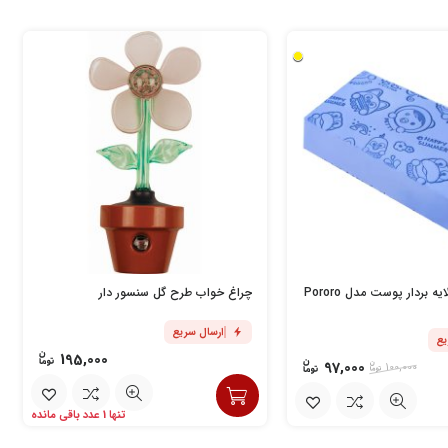
لیف جادویی لایه بردار پوست مدل Pororo
چراغ خواب طرح گل سنسور دار
ارسال سریع
یع
195,000
97,000
100,000
تنها 1 عدد باقی مانده