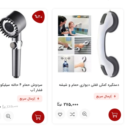
%20
دستگیره کمکی قفلی دیواری حمام و شیشه
سردوش حمام 4 حالته س
فشار آب
ارسال سریع
ارسال سریع
275,000
0
775,000