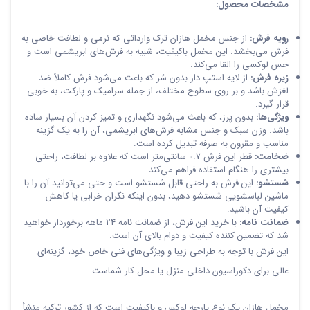
مشخصات محصول:
رویه فرش:
از جنس مخمل هازان ترک وارداتی که نرمی و لطافت خاصی به
فرش می‌بخشد. این مخمل باکیفیت، شبیه به فرش‌های ابریشمی است و
حس لوکسی را القا می‌کند.
زیره فرش:
از لایه استپ دار بدون سُر که باعث می‌شود فرش کاملاً ضد
لغزش باشد و بر روی سطوح مختلف، از جمله سرامیک و پارکت، به خوبی
قرار گیرد.
ویژگی‌ها:
بدون پرز، که باعث می‌شود نگهداری و تمیز کردن آن بسیار ساده
باشد. وزن سبک و جنس مشابه فرش‌های ابریشمی، آن را به یک گزینه
مناسب و مقرون به صرفه تبدیل کرده است.
ضخامت:
قطر این فرش 0.7 سانتی‌متر است که علاوه بر لطافت، راحتی
بیشتری را هنگام استفاده فراهم می‌کند.
شستشو:
این فرش به راحتی قابل شستشو است و حتی می‌توانید آن را با
ماشین لباسشویی شستشو دهید، بدون اینکه نگران خرابی یا کاهش
کیفیت آن باشید.
ضمانت نامه:
با خرید این فرش، از ضمانت نامه 24 ماهه برخوردار خواهید
شد که تضمین کننده کیفیت و دوام بالای آن است.
این فرش با توجه به طراحی زیبا و ویژگی‌های فنی خاص خود، گزینه‌ای
عالی برای دکوراسیون داخلی منزل یا محل کار شماست.
مخمل هازان یک نوع پارچه لوکس و باکیفیت است که از کشور ترکیه منشأ