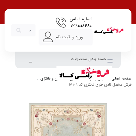
شماره تماس
02191018480
ورود و ثبت نام
دسته بندی محصولات
صفحه اصلی
فرش و فرشینه
طرح
مدرن و فانتزی
فرش مخمل نادی طرح فانتزی کد M109