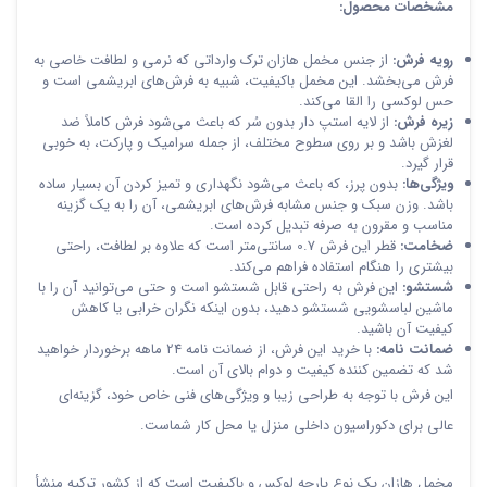
مشخصات محصول:
رویه فرش:
از جنس مخمل هازان ترک وارداتی که نرمی و لطافت خاصی به
فرش می‌بخشد. این مخمل باکیفیت، شبیه به فرش‌های ابریشمی است و
حس لوکسی را القا می‌کند.
زیره فرش:
از لایه استپ دار بدون سُر که باعث می‌شود فرش کاملاً ضد
لغزش باشد و بر روی سطوح مختلف، از جمله سرامیک و پارکت، به خوبی
قرار گیرد.
ویژگی‌ها:
بدون پرز، که باعث می‌شود نگهداری و تمیز کردن آن بسیار ساده
باشد. وزن سبک و جنس مشابه فرش‌های ابریشمی، آن را به یک گزینه
مناسب و مقرون به صرفه تبدیل کرده است.
ضخامت:
قطر این فرش 0.7 سانتی‌متر است که علاوه بر لطافت، راحتی
بیشتری را هنگام استفاده فراهم می‌کند.
شستشو:
این فرش به راحتی قابل شستشو است و حتی می‌توانید آن را با
ماشین لباسشویی شستشو دهید، بدون اینکه نگران خرابی یا کاهش
کیفیت آن باشید.
ضمانت نامه:
با خرید این فرش، از ضمانت نامه 24 ماهه برخوردار خواهید
شد که تضمین کننده کیفیت و دوام بالای آن است.
این فرش با توجه به طراحی زیبا و ویژگی‌های فنی خاص خود، گزینه‌ای
عالی برای دکوراسیون داخلی منزل یا محل کار شماست.
مخمل هازان یک نوع پارچه لوکس و باکیفیت است که از کشور ترکیه منشأ