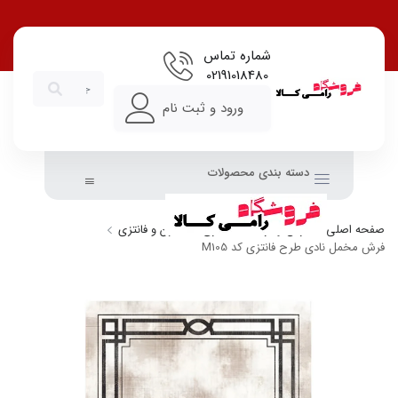
شماره تماس
02191018480
ورود و ثبت نام
دسته بندی محصولات
صفحه اصلی
فرش و فرشینه
طرح
مدرن و فانتزی
فرش مخمل نادی طرح فانتزی کد M105